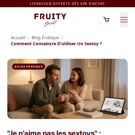
LIVRAISON OFFERTE DÈS 69€ D'ACHAT
Fruity Secret - Retour à l'accueil
Accueil
/
Blog Érotique
/
Comment Convaincre D'utiliser Un Sextoy ?
GUIDE PRATIQUE
"Je n'aime pas les sextoys" :